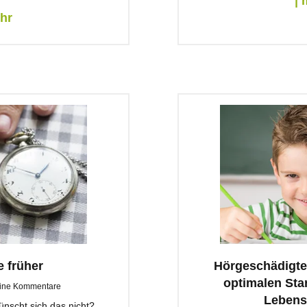
| 
ehr
e früher
Hörgeschädigte 
optimalen Star
ine Kommentare
Lebens
ünscht sich das nicht?