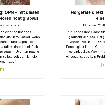
g: OPN – mit diesen
Hörgeräte direk
ören richtig Spaß!
eins
ne Kommentare
19. Februar 201
ach einer gelungenen
Sie haben Ihre Haare fr
ich als Hörakustiker, wenn
geduscht und das „Hörg
rahlen und sagen: „Ich
warten, weil in den Ohr
natürlich, dass ich einfach
Feuchtigkeit in den Gehör
 zu tragen! Und nun mache
es einige Zeit. Wenn ma
 selbst, seit dem ich die
einsetzt, ist das kein Pro
me trage.“
| 
ehr