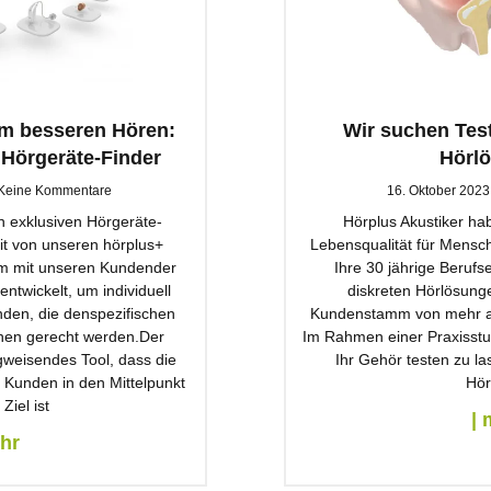
um besseren Hören:
Wir suchen Test
 Hörgeräte-Finder
Hörl
Keine Kommentare
16. Oktober 202
 exklusiven Hörgeräte-
Hörplus Akustiker hab
t von unseren hörplus+
Lebensqualität für Mensc
m mit unseren Kundender
Ihre 30 jährige Berufs
ntwickelt, um individuell
diskreten Hörlösung
nden, die denspezifischen
Kundenstamm von mehr a
lnen gerecht werden.Der
Im Rahmen einer Praxisstud
gweisendes Tool, dass die
Ihr Gehör testen zu la
 Kunden in den Mittelpunkt
Hör
 Ziel ist
| 
ehr