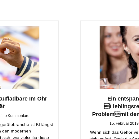
raufladbare Im Ohr
Ein entspan
ät
Lieblingsre
Problemmit dem 
eine Kommentare
15. Februar 201
gerätebranche ist KI längst
 in den modernen
Wenn sich das Gehör ver
sich, wie vielseitig diese
nicht sofort. Doch die Anz