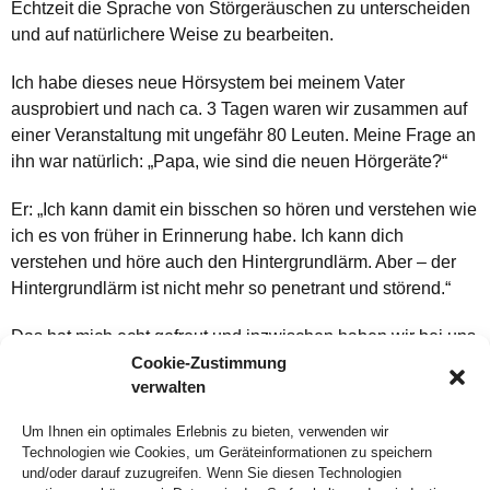
Echtzeit die Sprache von Störgeräuschen zu unterscheiden
und auf natürlichere Weise zu bearbeiten.
Ich habe dieses neue Hörsystem bei meinem Vater
ausprobiert und nach ca. 3 Tagen waren wir zusammen auf
einer Veranstaltung mit ungefähr 80 Leuten. Meine Frage an
ihn war natürlich: „Papa, wie sind die neuen Hörgeräte?“
Er: „Ich kann damit ein bisschen so hören und verstehen wie
ich es von früher in Erinnerung habe. Ich kann dich
verstehen und höre auch den Hintergrundlärm. Aber – der
Hintergrundlärm ist nicht mehr so penetrant und störend.“
Das hat mich echt gefreut und inzwischen haben wir bei uns
im Laden diese Aussage schon von mehreren Kunden
Cookie-Zustimmung
verwalten
gehört. Es ist sicherlich schwierig sich an alles von früher zu
erinnern…. Aber ich freue mich, dass es jetzt Hörsysteme
Um Ihnen ein optimales Erlebnis zu bieten, verwenden wir
gibt die noch einmal etwas die Erinnerung an die gute alte
Technologien wie Cookies, um Geräteinformationen zu speichern
Zeit wach werden lassen.
und/oder darauf zuzugreifen. Wenn Sie diesen Technologien