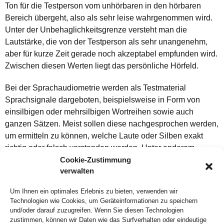
Ton für die Testperson vom unhörbaren in den hörbaren
Bereich übergeht, also als sehr leise wahrgenommen wird.
Unter der Unbehaglichkeitsgrenze versteht man die
Lautstärke, die von der Testperson als sehr unangenehm,
aber für kurze Zeit gerade noch akzeptabel empfunden wird.
Zwischen diesen Werten liegt das persönliche Hörfeld.
Bei der Sprachaudiometrie werden als Testmaterial
Sprachsignale dargeboten, beispielsweise in Form von
einsilbigen oder mehrsilbigen Wortreihen sowie auch
ganzen Sätzen. Meist sollen diese nachgesprochen werden,
um ermitteln zu können, welche Laute oder Silben exakt
richtig oder falsch verstanden werden. Unter anderem
dienen die Messungen aber auch, ähnlich wie bei der
Cookie-Zustimmung
verwalten
Tonaudiometrie, der Ermittlung des subjektiven
Lautstärkeempfindens.
Um Ihnen ein optimales Erlebnis zu bieten, verwenden wir
Technologien wie Cookies, um Geräteinformationen zu speichern
Die Messergebnisse hängen von sehr vielen verschiedenen
und/oder darauf zuzugreifen. Wenn Sie diesen Technologien
Faktoren ab, wie z. B. Agilität, Art des Testmaterials,
zustimmen, können wir Daten wie das Surfverhalten oder eindeutige