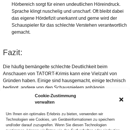
Hörbereich sorgt für einen undeutlichen Höreindruck.
Sprache klingt nuschelig und unscharf. Oft bleibt dabei
das eigene Hördefizit unerkannt und gerne wird der
Schauspieler für das schlechte Verstehen verantwortlich
gemacht.
Fazit:
Die häufig bemängelte schlechte Deutlichkeit beim
Anschauen von TATORT-Krimis kann eine Vielzahl von
Gründen haben. Einige sind hausgemacht, einige technisch
bedingt, andere von den Schauspielern anhängig.
Cookie-Zustimmung
Ein vielleicht gar nicht so bewusst wahrgenommener Faktor
verwalten
kann aber tatsächlich auch eine beginnende oder bereits
fortgeschrittene Hörminderung sein. Ein unverständlicher
Um Ihnen ein optimales Erlebnis zu bieten, verwenden wir
Technologien wie Cookies, um Geräteinformationen zu speichern
TATORT kann somit auch ein Indiz für ein nachlassendes
und/oder darauf zuzugreifen. Wenn Sie diesen Technologien
Gehör sein.